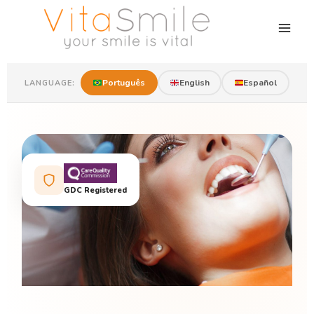
Português
English
Español
LANGUAGE:
GDC Registered