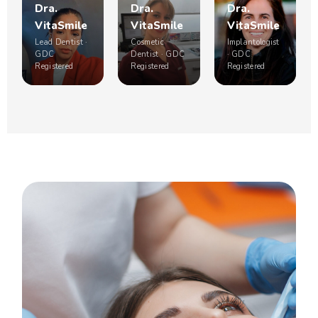
Dra.
Dra.
Dra.
VitaSmile
VitaSmile
VitaSmile
Lead Dentist ·
Cosmetic
Implantologist
GDC
Dentist · GDC
· GDC
Registered
Registered
Registered