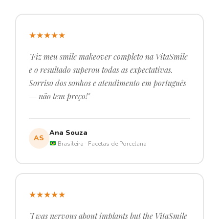
★
★
★
★
★
"Fiz meu smile makeover completo na VitaSmile
e o resultado superou todas as expectativas.
Sorriso dos sonhos e atendimento em português
— não tem preço!"
Ana Souza
AS
Brasileira · Facetas de Porcelana
★
★
★
★
★
"I was nervous about implants but the VitaSmile