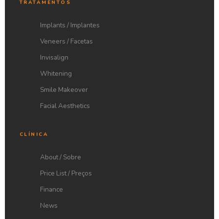
TRATAMENTOS
Implants / Implantes
Veneers / Facetas
Invisalign
Whitening
Smile Makeover
Facial Aesthetics
CLÍNICA
About / Sobre
Price List / Preços
Finance
News