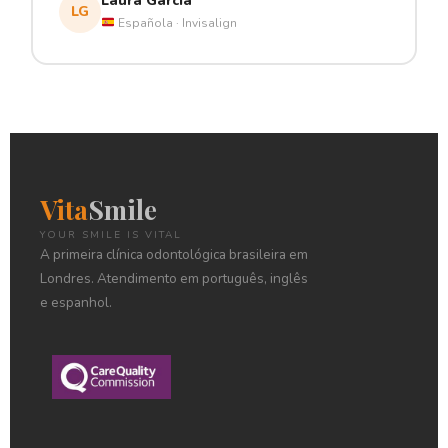
Laura García
LG
Española · Invisalign
Vita
Smile
YOUR SMILE IS VITAL
A primeira clínica odontológica brasileira em
Londres. Atendimento em português, inglês
e espanhol.