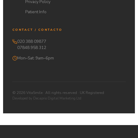
Privacy Policy
Patient Info
CONTACT / CONTACTO
020 388 09877
07848 958 312
Mon–Sat: 9am–6pm
© 2026 VitaSmile · All rights reserved · UK Registered
Developed by Decaprio Digital Marketing Ltd