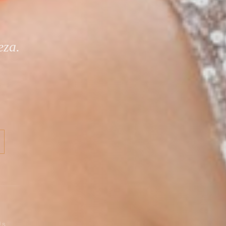
eza.
ÊS