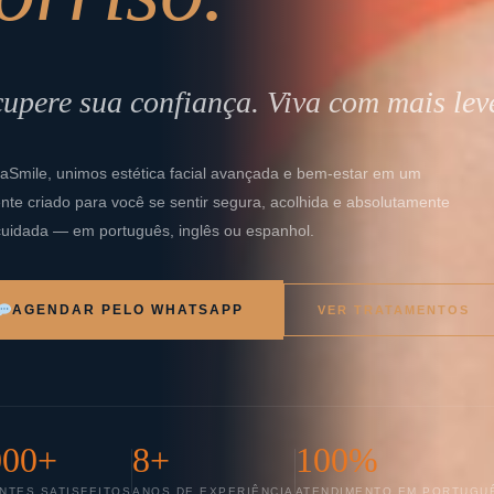
upere sua confiança. Viva com mais lev
taSmile, unimos estética facial avançada e bem-estar em um
nte criado para você se sentir segura, acolhida e absolutamente
uidada — em português, inglês ou espanhol.
AGENDAR PELO WHATSAPP
VER TRATAMENTOS
000+
8+
100%
NTES SATISFEITOS
ANOS DE EXPERIÊNCIA
ATENDIMENTO EM PORTUGU