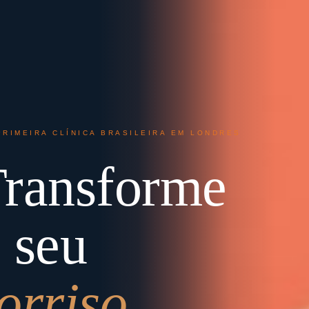
PRIMEIRA CLÍNICA BRASILEIRA EM LONDRES
ransforme
 seu
orriso.