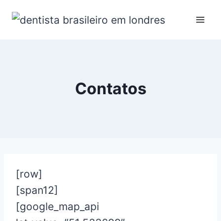
Contatos
[row]
[span12]
[google_map_api