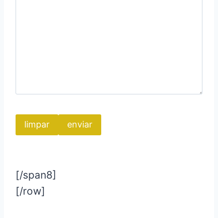
[/span8]
[/row]