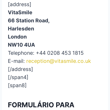
[address]
VitaSmile
66 Station Road,
Harlesden
London
NW10 4UA
Telephone: +44 0208 453 1815
E-mail:
reception@vitasmile.co.uk
[/address]
[/span4]
[span8]
FORMULÁRIO PARA