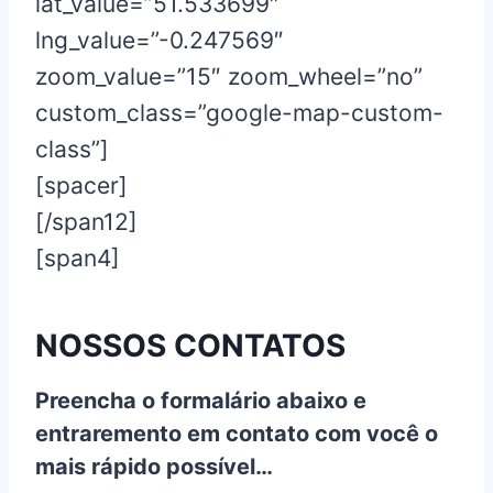
lat_value=”51.533699″
lng_value=”-0.247569″
zoom_value=”15″ zoom_wheel=”no”
custom_class=”google-map-custom-
class”]
[spacer]
[/span12]
[span4]
NOSSOS CONTATOS
Preencha o formalário abaixo e
entraremento em contato com você o
mais rápido possível…